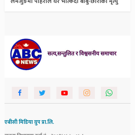
लमजुङमा पहिरोले घर भत्किंदा बाबु-छोरीको मृत्यु
एबीसी मिडिया ग्रुप प्रा.लि.