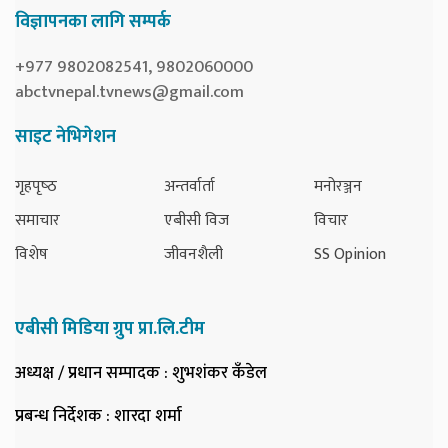
विज्ञापनका लागि सम्पर्क
+977 9802082541, 9802060000
abctvnepal.tvnews@gmail.com
साइट नेभिगेशन
गृहपृष्‍ठ
अन्तर्वार्ता
मनोरञ्जन
समाचार
एबीसी विज
विचार
विशेष
जीवनशैली
SS Opinion
एबीसी मिडिया ग्रुप प्रा.लि.टीम
अध्यक्ष / प्रधान सम्पादक
: शुभशंकर कँडेल
प्रबन्ध निर्देशक
: शारदा शर्मा