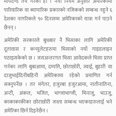
मापदण्ड तय गरेको हो । नयाँ नियम अनुशार अमेरिकामा
पारिवारिक वा ब्यापारिक प्रकारको नजिकको सम्बन्ध नहुने ६
देशका नागरिकले ९० दिनसम्म अमेरिकाको यात्रा गर्न पाउने
छैनन् ।
अमेरिकी सरकारले बुधबार नै भिसाका लागि अमेरिकी
दूतावास र कन्सुलेटहरुमा भिसाको नयाँ गाइडलाइन
पठाइसकेको छ । जसअन्तरगत भिसा आवेदकले भिसा प्राप्त
गर्नका लागि बुबाआमा, दम्पत्ति, छोराछोरी, ज्वाई, बुहारी वा
दाजुभाईदिनीबहिनी अमेरिकामा रहेको प्रमाणित गर्न
सक्नुपर्नेछ । तर मंगेतर, हजुरबा हजुरआमा, नातीनातिना,
अन्टी, अंकल, भजित, भान्जाभान्जी, भिनाजु, भाउजु,
काकाकाकीका छोराछोरी जस्ता सम्बन्ध भएकाहरुलाई भने
अमेरिका छिर्न दिइनेछैन ।