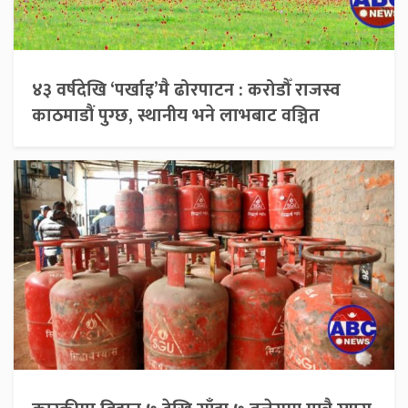
४३ वर्षदेखि ‘पर्खाइ’मै ढोरपाटन : करोडौँ राजस्व
काठमाडौं पुग्छ, स्थानीय भने लाभबाट वञ्चित