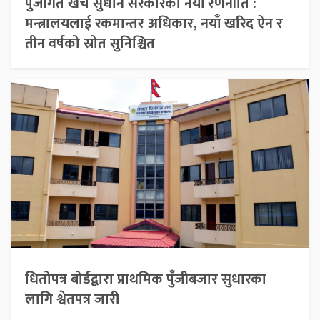
पुँजीगत खर्च सुधार्न सरकारको नयाँ रणनीति :
मन्त्रालयलाई रकमान्तर अधिकार, नयाँ खरिद ऐन र
तीन वर्षको स्रोत सुनिश्चित
धितोपत्र बोर्डद्वारा प्राथमिक पुँजीबजार सुधारका
लागि श्वेतपत्र जारी