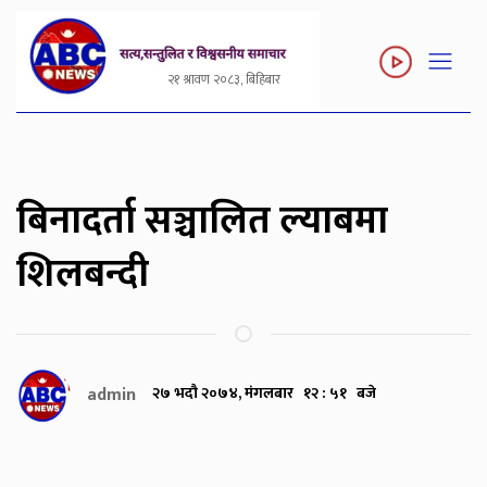
२१ श्रावण २०८३, बिहिबार
बिनादर्ता सञ्चालित ल्याबमा
शिलबन्दी
admin
२७ भदौ २०७४, मंगलबार १२ : ५१ बजे