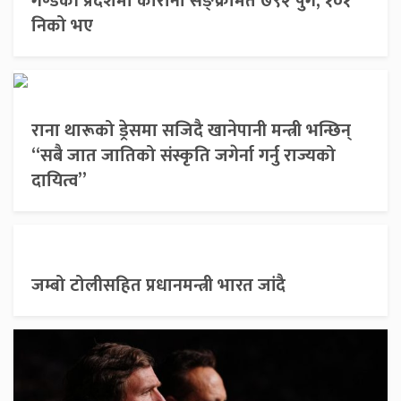
गण्डकी प्रदेशमा कोरोना सङ्क्रमित ७९२ पुगे, १०१
निको भए
राना थारूको ड्रेसमा सजिदै खानेपानी मन्त्री भन्छिन्
“सबै जात जातिको संस्कृति जगेर्ना गर्नु राज्यको
दायित्व”
जम्बो टोलीसहित प्रधानमन्त्री भारत जांदै