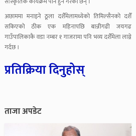
सांस्कृतिक कार्यक्रम पनि हुने गरेका छन् ।
अछाममा मनाइने ठूला दशैँमेलामध्येको तिमिल्सैनको दशैँ
सकिएको ठीक एक महिनापछि बान्नीगढी जयगढ
गाउँपालिकाकै वडा नम्बर १ गाजरामा पनि भव्य दशैँमेला लाग्ने
गर्दछ ।
प्रतिक्रिया दिनुहोस्
ताजा अपडेट