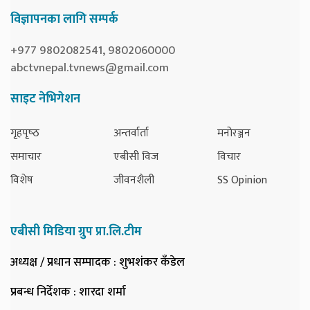
विज्ञापनका लागि सम्पर्क
+977 9802082541, 9802060000
abctvnepal.tvnews@gmail.com
साइट नेभिगेशन
गृहपृष्‍ठ
अन्तर्वार्ता
मनोरञ्जन
समाचार
एबीसी विज
विचार
विशेष
जीवनशैली
SS Opinion
एबीसी मिडिया ग्रुप प्रा.लि.टीम
अध्यक्ष / प्रधान सम्पादक
: शुभशंकर कँडेल
प्रबन्ध निर्देशक
: शारदा शर्मा