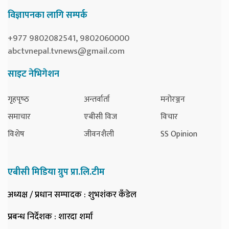
विज्ञापनका लागि सम्पर्क
+977 9802082541, 9802060000
abctvnepal.tvnews@gmail.com
साइट नेभिगेशन
गृहपृष्‍ठ
अन्तर्वार्ता
मनोरञ्जन
समाचार
एबीसी विज
विचार
विशेष
जीवनशैली
SS Opinion
एबीसी मिडिया ग्रुप प्रा.लि.टीम
अध्यक्ष / प्रधान सम्पादक
: शुभशंकर कँडेल
प्रबन्ध निर्देशक
: शारदा शर्मा