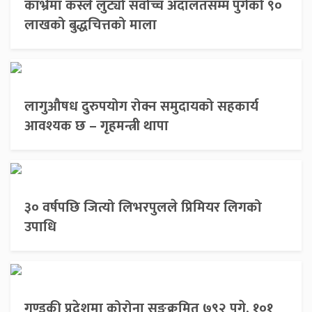
काभ्रेमा कस्ले लुट्यो सर्वोच्च अदालतसम्म पुगेको ९०
लाखको बुद्धचित्तको माला
लागुऔषध दुरुपयोग रोक्न समुदायको सहकार्य
आवश्यक छ – गृहमन्त्री थापा
३० वर्षपछि जित्यो लिभरपुलले प्रिमियर लिगको
उपाधि
गण्डकी प्रदेशमा कोरोना सङ्क्रमित ७९२ पुगे, १०१