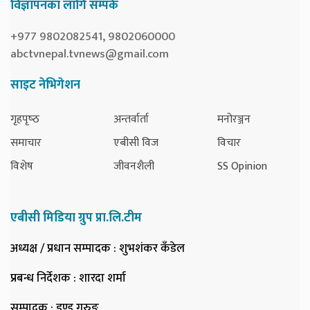
विज्ञापनका लागि सम्पर्क
+977 9802082541, 9802060000
abctvnepal.tvnews@gmail.com
साइट नेभिगेशन
गृहपृष्‍ठ
अन्तर्वार्ता
मनोरञ्जन
समाचार
एबीसी विज
विचार
विशेष
जीवनशैली
SS Opinion
एबीसी मिडिया ग्रुप प्रा.लि.टीम
अध्यक्ष / प्रधान सम्पादक
: शुभशंकर कँडेल
प्रबन्ध निर्देशक
: शारदा शर्मा
सम्पादक
: डण्ड गुरुङ