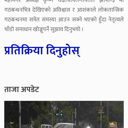
महानगर अध्यक्ष कृष्ण वज्राचार्यलगायतले झापा–३ मा
गठबन्धनभित्र देखिएको अविश्वास र आशंकाले लोकतान्त्रिक
गठबन्धनमा समेत समस्या आउन सक्ने भएको हुँदा नेतृत्वले
चाँडो समाधान खोज्नुपर्ने सुझाव दिनुभयो ।
प्रतिक्रिया दिनुहोस्
ताजा अपडेट