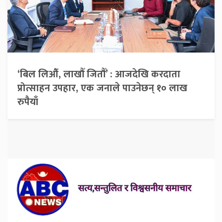
‘बिल लिऔँ, लाखौँ जितौँ’ : आजदेखि करदाता
प्रोत्साहन उपहार, एक जनाले पाउनेछन् १० लाख
रुपैयाँ