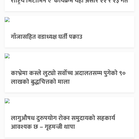
राष्ट्रिय भिटामिन ए’ कार्यक्रम यही असार २२ र २३ गते
गाँजासहित वडाध्यक्ष घर्ती पक्राउ
काभ्रेमा कस्ले लुट्यो सर्वोच्च अदालतसम्म पुगेको ९०
लाखको बुद्धचित्तको माला
लागुऔषध दुरुपयोग रोक्न समुदायको सहकार्य
आवश्यक छ – गृहमन्त्री थापा