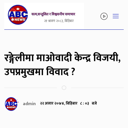
२१ श्रावण २०८३, बिहिबार
रङ्गेलीमा माओवादी केन्द्र विजयी,
उपप्रमुखमा विवाद ?
admin
२२ असार २०७४, बिहिबार ८ : ०३ बजे