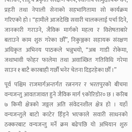
चितवन, राष्ट्रिय प्रकृति संरक्षण कोष, स्थानीय सामुदायिक वन,
प्रहरी तथा नेपाली सेनाको सहभागितामा सो कार्यक्रम
गरिएको हो । “हामीले आजदेखि सवारी चालकलाई पर्चा दिने,
जानकारी गराउने, जैविक मार्गको महत्व र विशेषताबारे
बताउने काम शुरु गरेका छौँ”, निकुञ्जका सहायक संरक्षण
अधिकृत अभिनय पाठकले भन्नुभयो, “अब गाडी रोकेमा,
जथाभावी फोहर फालेमा तथा अवाञ्छित गतिविधि गरेमा
साउन १ बाटै कारबाही गर्छौं भनेर चेतना दिइरहेका छौँ ।”
पूर्व पश्चिम राजमार्गअन्तर्गत रत्ननगर र भरतपुरको बीचमा
वन्यजन्तु आवतजावत हुने जैविक मार्ग ९कोरिडोर० छ । करिब
७ किमी क्षेत्रको जङ्गल अति संवेदनशील क्षेत्र हो । यहाँ
वन्यजन्तुले बाटो काटेर हिँड्ने भएकाले सवारी साधनको
ठक्करबाट वन्यजन्तु मर्ने क्रम बढेपछि यो अभियान शुरु