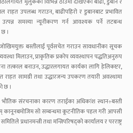
ठीलगायत मुलुकका विभिन्न ठाउँमा देखिएका बाढी, डुबान र
ाल राहत उपलब्ध गराउन, बाढीपहिरो र डुबानबाट प्रभावित
 उत्पन्न समस्या न्यूनीकरण गर्न आवश्यक पर्ने तटबन्ध
ो छ ।
्न जोखिमयुक्त बस्तीलाई पूर्वसचेत गराउन सावधानीका सूचक
स्था मिलाउन, प्राकृतिक प्रकोप व्यवस्थापन पद्धतिअनुरुप
ा तत्काल बनाउन, उद्धारलगायत कार्यका लागि हेलिकप्टर,
गायत राहत सामग्री तथा उद्धारजन्य उपकरण तयारी अवस्थामा
को छ ।
ेका भौतिक संरचनाका कारण तराईका अधिकांश स्थान÷बस्ती
यता एवम् कानूनबमोजिम सो सम्बन्धमा कूटनीतिक पहल गरी आपसी
ले प्रधानमन्त्री तथा मन्त्रिपरिषद्को कार्यालय र परराष्ट्र