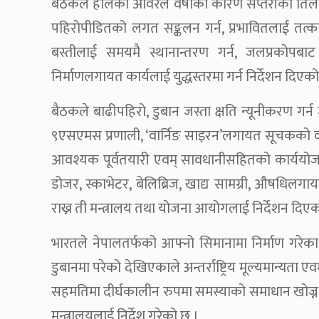
बैठकले हालैको अविरल वर्षाका कारण सप्तरीको तिला
पहिरोपीडितको लगत सङ्कलन गर्न, प्रभावितलाई तत्क
बस्तीलाई समयमै स्थानान्तरण गर्न, जलप्रकोपबाट
निर्माणलगायत कार्यलाई युद्धस्तरमा गर्न निर्देशन दिएक
बैठकले बाढीपहिरो, डुबान जस्ता क्षति न्यूनीकरण गर
९एसएमस प्रणाली, ‘वार्निङ साइरन’लगायत सूचकको व्यव
आवश्यक पूर्वतयारी एवम् सावधानीसहितको कार्ययोजन
डोजर, स्काभेटर, बेलिब्रिज, खाद्य सामग्री, औषधिल
राख्न ती मन्त्रालय तथा योजना आयोगलाई निर्देशन दिए
भारतले नेपालतर्फको आफ्नो सिमानामा निर्माण गर
डुबानमा परेको देखिएकाले अन्तर्राष्ट्रिय मूल्यमान्
सहमतिमा दीर्घकालीन रुपमा समस्याको समाधान खोज्न समिति
मन्त्रालयलाई निर्देश गरेको छ ।