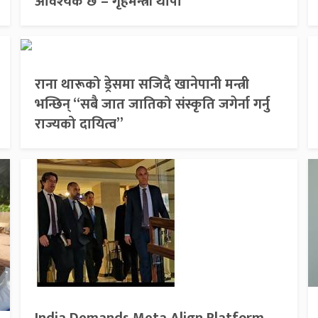
आवश्यक छ – गृहमन्त्री थापा
राना थारूको ड्रेसमा सजिदै खानेपानी मन्त्री
भन्छिन् “सबै जात जातिको संस्कृति जगेर्ना गर्नु
राज्यको दायित्व”
India Demands Meta Align Platform