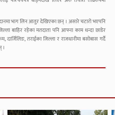
ाई परिचयपत्र बाँड्नेदेखि लिएर अरु तयारी तीव्ररुपमा
 मतदानमा भाग लिन आतुर देखिएका छन् । असारे चटारो भएपनि
िल्ला बाहिर रहेका मतदाता पनि आफ्ना काम धन्दा छाडेर
िम, दार्जिलिङ, तराईका जिल्ला र राजधानीमा बसोबास गर्दै
् ।