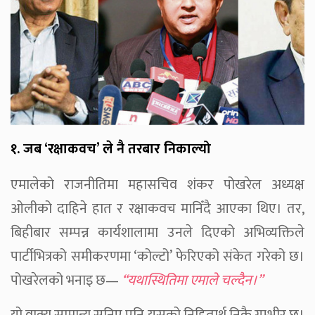
१. जब ‘रक्षाकवच’ ले नै तरबार निकाल्यो
एमालेको राजनीतिमा महासचिव शंकर पोखरेल अध्यक्ष
ओलीको दाहिने हात र रक्षाकवच मानिँदै आएका थिए। तर,
बिहीबार सम्पन्न कार्यशालामा उनले दिएको अभिव्यक्तिले
पार्टीभित्रको समीकरणमा ‘कोल्टो’ फेरिएको संकेत गरेको छ।
पोखरेलको भनाइ छ—
“यथास्थितिमा एमाले चल्दैन।”
यो वाक्य सामान्य सुनिए पनि यसको निहितार्थ निकै गम्भीर छ।