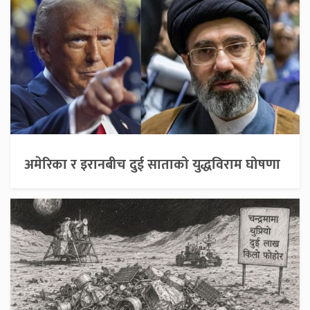
अमेरिका र इरानबीच दुई साताको युद्धविराम घोषणा