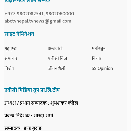
विज्ञापनका लागि सम्पर्क
+977 9802082541, 9802060000
abctvnepal.tvnews@gmail.com
साइट नेभिगेशन
गृहपृष्‍ठ
अन्तर्वार्ता
मनोरञ्जन
समाचार
एबीसी विज
विचार
विशेष
जीवनशैली
SS Opinion
एबीसी मिडिया ग्रुप प्रा.लि.टीम
अध्यक्ष / प्रधान सम्पादक
: शुभशंकर कँडेल
प्रबन्ध निर्देशक
: शारदा शर्मा
सम्पादक
: डण्ड गुरुङ