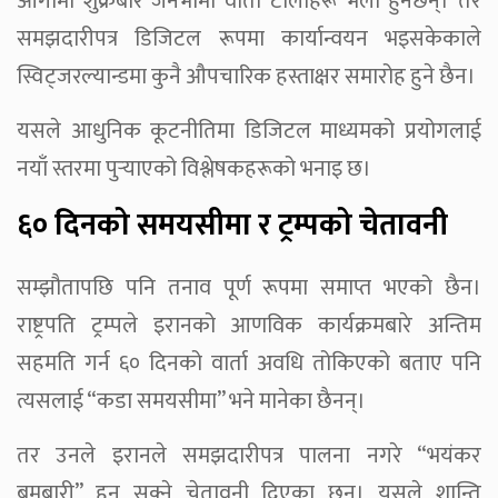
आगामी शुक्रबार जेनेभामा वार्ता टोलीहरू भेला हुनेछन्। तर
समझदारीपत्र डिजिटल रूपमा कार्यान्वयन भइसकेकाले
स्विट्जरल्यान्डमा कुनै औपचारिक हस्ताक्षर समारोह हुने छैन।
यसले आधुनिक कूटनीतिमा डिजिटल माध्यमको प्रयोगलाई
नयाँ स्तरमा पुर्‍याएको विश्लेषकहरूको भनाइ छ।
६० दिनको समयसीमा र ट्रम्पको चेतावनी
सम्झौतापछि पनि तनाव पूर्ण रूपमा समाप्त भएको छैन।
राष्ट्रपति ट्रम्पले इरानको आणविक कार्यक्रमबारे अन्तिम
सहमति गर्न ६० दिनको वार्ता अवधि तोकिएको बताए पनि
त्यसलाई “कडा समयसीमा” भने मानेका छैनन्।
तर उनले इरानले समझदारीपत्र पालना नगरे “भयंकर
बमबारी” हुन सक्ने चेतावनी दिएका छन्। यसले शान्ति