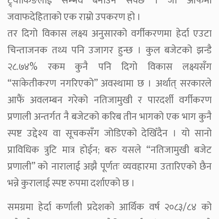
ट्र्याकिङलाई सम्भव बनाउँन सक्छ । जो आफैंमा
जवाफदेहिताको एक राम्रो उपकरण हो ।
तर दिगो विकास लक्ष्य अनुसारको वर्गीकरणमा हेर्दा एउटा
चिन्ताजनक तथ्य पनि उजागर हुन्छ । कुल बजेटको झन्डै
२८.७४% रकम कुनै पनि दिगो विकास लक्ष्यसँग
“सांकेतीकरण नगरिएको” अवस्थामा छ । अर्थात् सरकारले
आफैं अवलम्बन गरेको नतिजामुखी र पारदर्शी वर्गीकरण
प्रणाली अन्तर्गत नै बजेटको करिब तीन भागको एक भाग कुनै
स्पष्ट उद्देश्य वा सूचकसँग जोडिएको देखिँदैन । यो सानो
प्राविधिक त्रुटि मात्र होईन; बरु यसले “नतिजामुखी बजेट
प्रणाली” को नारालाई अझै पूर्णतः व्यवहारमा उतारिएको छैन
भन्ने कुरालाई स्पष्ट रुपमा दर्शाएको छ ।
समग्रमा हेर्दा कर्णाली प्रदेशको आर्थिक वर्ष २०८३/८४ को