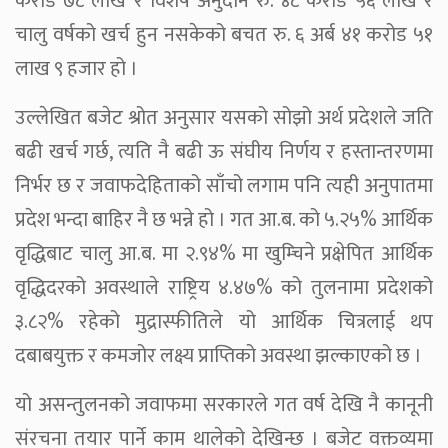
करोड ७८ लाख र विशेष अनुदान रु. ४८ करोड ५६ लाख र
चालु वर्षको खर्च हुन नसकेको बचत रु. ६ अर्ब ४१ करोड ५१
लाख ९ हजार हो ।
उल्लेखित बजेट श्रोत अनुसार यसको सोझो अर्थ प्रदेशले जति
बढी खर्च गर्छ, त्यति नै बढी ऊ संघीय निर्णय र हस्तान्तरणमा
निर्भर छ र जवाफदेहिताको साँचो लगाम पनि त्यही अनुपातमा
प्रदेश भन्दा बाहिर नै छ भन्ने हो । गत आ.ब. को ५.२५% आर्थिक
वृद्धिबाट चालु आ.ब. मा २.९४% मा खुम्चिने प्रक्षेपित आर्थिक
वृद्धिदरको अवस्थाले राष्ट्रिय ४.४७% को तुलनामा प्रदेशको
३.८२% रहेको मुद्रास्फीतिले यो आर्थिक चित्रलाई थप
दबाबयुक्त र कमजोर लक्ष्य प्राप्तिको अवस्था झल्काएको छ ।
यो असन्तुलनको जवाफमा सरकारले गत वर्ष देखि नै कानूनी
संरचना तयार पार्ने काम थालेको देखिन्छ । बजेट वक्तव्यमा