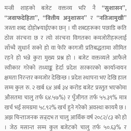
मन्त्री शाहको बजेट वक्तव्य भरि नै
“सुशासन”,
“जवाफदेहिता”, “वित्तीय अनुशासन”
र
“नतिजामुखी”
जस्ता शब्द दोहो¥याईएका छन् । यी शब्दहरूका पछाडि कति
ठोस संरचना छ र त्यो संरचना विगतका कमजोरीहरूलाई
साँच्चै सुधार्न सक्ने हो वा फेरि कागजी प्रतिबद्धतामा सीमित
रहने हो भन्ने कुरा मुख्य प्रश्न हो । बजेट वक्तव्यले आफैले
स्वीकार गरेको तथ्याङ्क हेर्दा प्रदेश सरकारको कार्यान्वयन
क्षमता निरन्तर कमजोर देखिन्छ । प्रदेश स्थापना भए देखि हाल
सम्म कुल रु. २ खर्ब ६४ अर्ब ३४ करोड बजेट प्रस्तुत भएकोमा
औसतमा चालु तर्फ ६४.५७%) र पुँजीगत तर्फ ५५.३९% मात्र
खर्च भई समग्रमा ५८.९२% खर्च हुने गरेको अवस्था कायमै छ ।
अझ चिन्ताजनक सन्र्दभ त चालु आर्थिक वर्ष २०८२/८३ को हो
। जेठ मसान्त सम्म कुल बजेटको चालु तर्फ ५०.६३% र