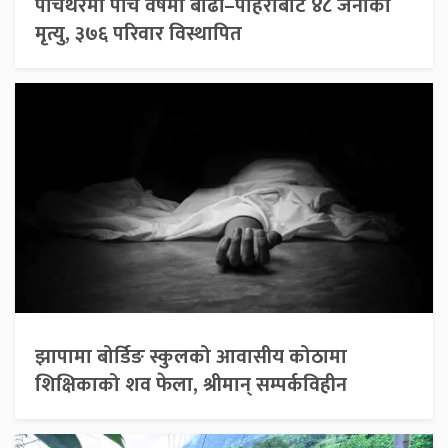
पाँचथरमा पाँच वर्षमा बाढी–पहिरोबाट ४८ जनाको
मृत्यु, ३७६ परिवार विस्थापित
झापामा बोर्डिङ स्कुलको आवासीय कोठामा
शिक्षिकाको शव फेला, श्रीमान् सम्पर्कविहीन