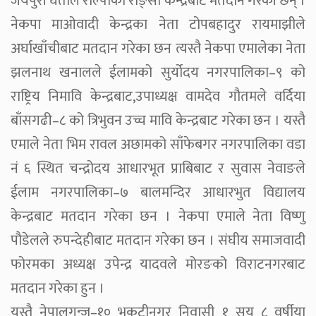
जयपुरी घर्तीले रोल्पाको राङ्सी केन्द्रबाट मतदान गरेकी छन् ।
नेकपा माओवादी केन्द्रका नेता टोपबहादुर रायमाझीले
अर्घाखाँचीबाट मतदान गरेका छन त्यस्तै नेकपा एमालेका नेता
झलनाथ खनालले ईलामको सुर्योदय नगरपालिका–९ को
राष्ट्रिय निमावि केन्द्रबाट,उपाध्यक्ष वामदेव गौतमले वर्दिया
बाँसगढी–८ को त्रिभुवन उच्च मावि केन्द्रबाट गरेका छन । यस्तै
एमाले नेता भिम रावल अछामको साँफेबगर नगरपालिका वडा
नं ६ स्थित चन्द्रोदय आधारभूत प्राबिबाट र सुवास नेवाङले
ईलाम नगरपालिका–७ बालमन्दिर आधारभुत विद्यालय
केन्द्रबाट मतदान गरेका छन । नेकपा एमाले नेता विष्णु
पौडेलले रुपन्देहीबाट मतदान गरेका छन । संघीय समाजवादी
फोरमका अध्यक्ष उपेन्द्र यादवले मोरङको विराटनगरबाट
मतदान गरेका हुन ।
यस्तै नेपालगन्ज–१० भृकुटीनगर निवासी १ सय ८ वर्षीया