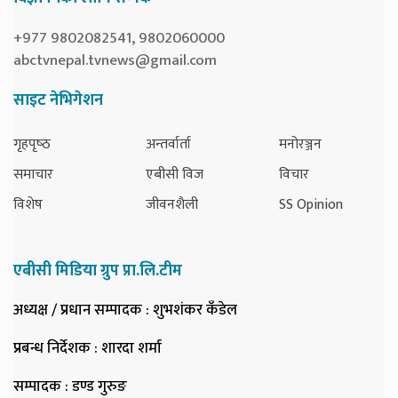
+977 9802082541, 9802060000
abctvnepal.tvnews@gmail.com
साइट नेभिगेशन
गृहपृष्‍ठ
अन्तर्वार्ता
मनोरञ्जन
समाचार
एबीसी विज
विचार
विशेष
जीवनशैली
SS Opinion
एबीसी मिडिया ग्रुप प्रा.लि.टीम
अध्यक्ष / प्रधान सम्पादक
: शुभशंकर कँडेल
प्रबन्ध निर्देशक
: शारदा शर्मा
सम्पादक
: डण्ड गुरुङ