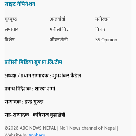
साइट नेभिगेशन
गृहपृष्‍ठ
अन्तर्वार्ता
मनोरञ्जन
समाचार
एबीसी विज
विचार
विशेष
जीवनशैली
SS Opinion
एबीसी मिडिया ग्रुप प्रा.लि.टीम
अध्यक्ष / प्रधान सम्पादक
: शुभशंकर कँडेल
प्रबन्ध निर्देशक
: शारदा शर्मा
सम्पादक
: डण्ड गुरुङ
सह-सम्पादक
: कविराज बुढाक्षेत्री
©2026 ABC NEWS NEPAL | No.1 News channel of Nepal |
Website by
Appharu