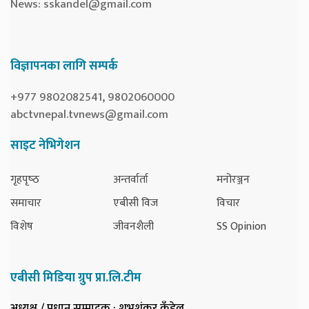
News:
sskandel@gmail.com
विज्ञापनका लागि सम्पर्क
+977 9802082541, 9802060000
abctvnepal.tvnews@gmail.com
साइट नेभिगेशन
गृहपृष्‍ठ
अन्तर्वार्ता
मनोरञ्जन
समाचार
एबीसी विज
विचार
विशेष
जीवनशैली
SS Opinion
एबीसी मिडिया ग्रुप प्रा.लि.टीम
अध्यक्ष / प्रधान सम्पादक
: शुभशंकर कँडेल