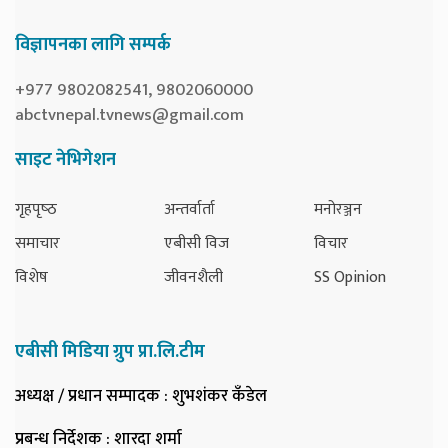
विज्ञापनका लागि सम्पर्क
+977 9802082541, 9802060000
abctvnepal.tvnews@gmail.com
साइट नेभिगेशन
गृहपृष्‍ठ
अन्तर्वार्ता
मनोरञ्जन
समाचार
एबीसी विज
विचार
विशेष
जीवनशैली
SS Opinion
एबीसी मिडिया ग्रुप प्रा.लि.टीम
अध्यक्ष / प्रधान सम्पादक
: शुभशंकर कँडेल
प्रबन्ध निर्देशक
: शारदा शर्मा