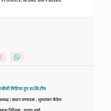
Protests; MSME Bill Passed
एबीसी मिडिया ग्रुप प्रा.लि.टीम
अध्यक्ष / प्रधान सम्पादक
: शुभशंकर कँडेल
प्रबन्ध निर्देशक
: शारदा शर्मा