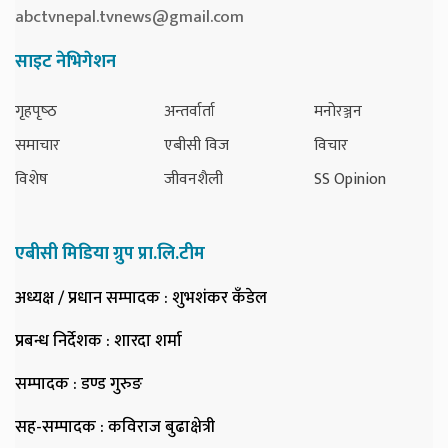
abctvnepal.tvnews@gmail.com
साइट नेभिगेशन
गृहपृष्‍ठ
अन्तर्वार्ता
मनोरञ्जन
समाचार
एबीसी विज
विचार
विशेष
जीवनशैली
SS Opinion
एबीसी मिडिया ग्रुप प्रा.लि.टीम
अध्यक्ष / प्रधान सम्पादक
: शुभशंकर कँडेल
प्रबन्ध निर्देशक
: शारदा शर्मा
सम्पादक
: डण्ड गुरुङ
सह-सम्पादक
: कविराज बुढाक्षेत्री