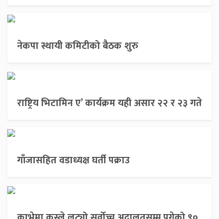
नेकपा स्थायी कमिटीको बैठक शुरु
राष्ट्रिय भिटामिन ए’ कार्यक्रम यही असार २२ र २३ गते
गाँजासहित वडाध्यक्ष घर्ती पक्राउ
काभ्रेमा कस्ले लुट्यो सर्वोच्च अदालतसम्म पुगेको ९०