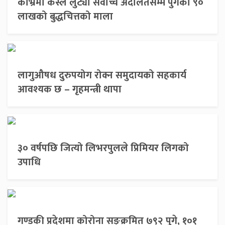
काभ्रेमा कस्ले लुट्यो सर्वोच्च अदालतसम्म पुगेको ९०
लाखको बुद्धचित्तको माला
लागुऔषध दुरुपयोग रोक्न समुदायको सहकार्य
आवश्यक छ – गृहमन्त्री थापा
३० वर्षपछि जित्यो लिभरपुलले प्रिमियर लिगको
उपाधि
गण्डकी प्रदेशमा कोरोना सङ्क्रमित ७९२ पुगे, १०१