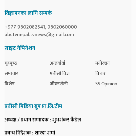
विज्ञापनका लागि सम्पर्क
+977 9802082541, 9802060000
abctvnepal.tvnews@gmail.com
साइट नेभिगेशन
गृहपृष्‍ठ
अन्तर्वार्ता
मनोरञ्जन
समाचार
एबीसी विज
विचार
विशेष
जीवनशैली
SS Opinion
एबीसी मिडिया ग्रुप प्रा.लि.टीम
अध्यक्ष / प्रधान सम्पादक
: शुभशंकर कँडेल
प्रबन्ध निर्देशक
: शारदा शर्मा