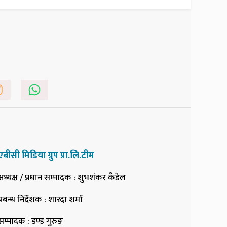
एबीसी मिडिया ग्रुप प्रा.लि.टीम
अध्यक्ष / प्रधान सम्पादक
: शुभशंकर कँडेल
प्रबन्ध निर्देशक
: शारदा शर्मा
सम्पादक
: डण्ड गुरुङ