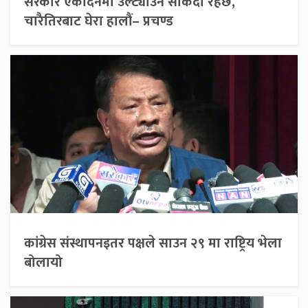
सरकार एकैदिनमा उल्ट्याउन सकिँदो रहेछ,
चारैतिरबाट घेरा हालौं– प्रचण्ड
कांग्रेस संस्थापनइतर पक्षले साउन २९ मा राष्ट्रिय भेला
बोलायो