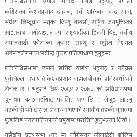
प्रतिनिधिसभामा एमाले सचिव योगेश भट्टराई, नेपाली
काँग्रेसका केशवप्रसाद दाहाल, नयाँ शक्तिका चन्द्र सावा,
संघीय लिम्बूवान मञ्चका विष्णु याक्सो, राष्ट्रिय जनमुक्तिका
आइतराज माबोहाङ, राप्रपा राष्ट्रवादीका डिल्ली विष्ट, संघीय
समाजवादी फोरमका कुमार साम्यू र मङ्गोल नेशनल
अर्गनाइजेसनका छवीन्द्र गुरुङ प्रतिस्पर्धामा हुनुहुन्छ ।
प्रतिनिधिसभामा एमाले सचिव योगेश भट्टराई र काँग्रेस
पूर्वजिल्ला सभापति केशवप्रसाद दाहालबीचको प्रतिस्पर्धा भने
रोचक छ । भट्टराई विसं २०६४ र २०७० को संविधानसभा
चुनावमा काठमाडौँबाट पराजित भएपछि ताप्लेजुङ आउनु
भएको हो भने दाहाल असारमा भएको स्थानीय तहको चुनावमा
फुङलिङ नगरपालिकाको प्रमुखमा पराजित हुनुभएको थियो ।
यसैबीच प्रदेशसभा (क) मा काँग्रेसका लीलादेवी बोखिम