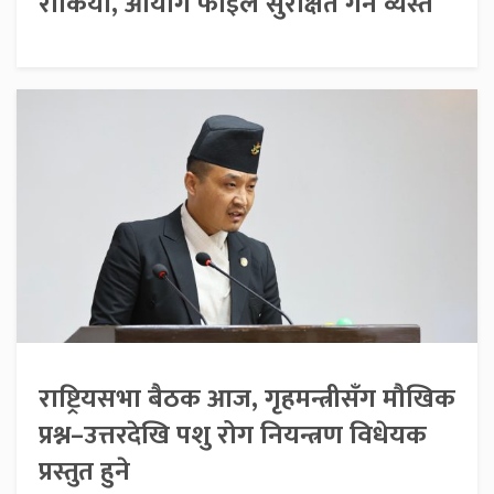
रोकियो, आयोग फाइल सुरक्षित गर्न व्यस्त
राष्ट्रियसभा बैठक आज, गृहमन्त्रीसँग मौखिक
प्रश्न–उत्तरदेखि पशु रोग नियन्त्रण विधेयक
प्रस्तुत हुने