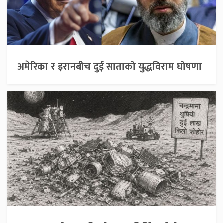
अमेरिका र इरानबीच दुई साताको युद्धविराम घोषणा