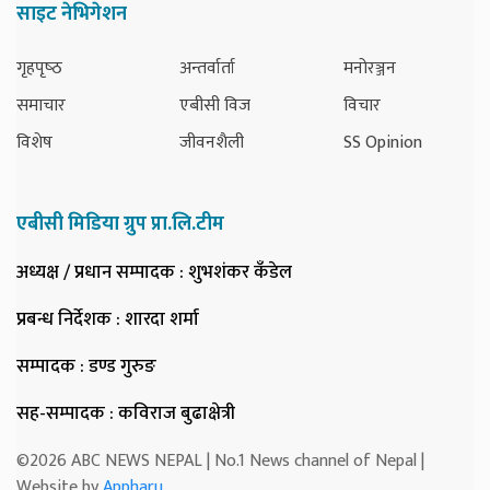
साइट नेभिगेशन
गृहपृष्‍ठ
अन्तर्वार्ता
मनोरञ्जन
समाचार
एबीसी विज
विचार
विशेष
जीवनशैली
SS Opinion
एबीसी मिडिया ग्रुप प्रा.लि.टीम
अध्यक्ष / प्रधान सम्पादक
: शुभशंकर कँडेल
प्रबन्ध निर्देशक
: शारदा शर्मा
सम्पादक
: डण्ड गुरुङ
सह-सम्पादक
: कविराज बुढाक्षेत्री
©2026 ABC NEWS NEPAL | No.1 News channel of Nepal |
Website by
Appharu