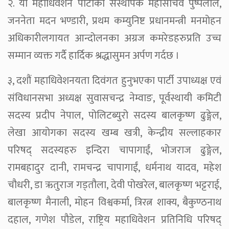
२. यो महाधिवेशन पार्टीका संस्थापक महासचिव पुष्पलाल,
जननेता मदन भण्डारी, प्रथम कम्युनिष्ट प्रधानमन्त्री मनमोहन
अधिकारीलगायत आन्दोलनका अग्रज कमरेडहरुप्रति उच्च
सम्मान व्यक्त गर्दै हार्दिक श्रद्धासुमन अर्पण गर्दछ ।
३, दशौं महाधिवेशनयता दिवंगत हुनुभएका पार्टी उपाध्यक्ष एवं
संविधानसभा अध्यक्ष सुवासचन्द्र नेम्वाङ, पूर्वस्थायी कमिटी
सदस्य प्रदीप नेपाल, पोलिटब्युरो सदस्य बालकृष्ण ढुङ्गेल,
लेखा आयोगका सदस्य खम्ब खत्री, केन्द्रीय सल्लाहकार
परिषद् सदस्यहरु इन्दिरा चापागाईं, भोजराज ढुङ्गेल,
रामबहादुर दानी, रामचन्द्र चापागाईं, धर्मनाथ यादव, महेश
चौधरी, डा ऋतुराज गड्तौला, देवी पोखरेल, बालकृष्ण भट्टराई,
बालकृष्ण मैनाली, मोहन विश्वकर्मा, त्रिरत्न शाक्य, बैकुण्ठनाथ
दहाल, गणेश पौडेल, राष्ट्रिय महाधिवेशन प्रतिनिधि परिषद्