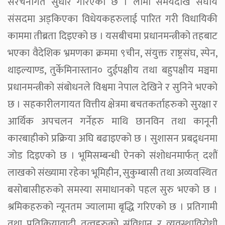
संरचनागत सुधार गरिएको छ । लामो समयदेखि संघीय
संसदमा अड्किएका विधेयकहरुलाई पारित गरी विधायिकी
काममा तीब्रता दिइएको छ । यसबीचमा प्रधानमन्त्रीको तहबाट
भएका वैदेशिक भ्रमणका क्रममा ९चीन, संयुक्त राष्ट्रसंघ, स्पेन,
थाइल्याण्ड, तुर्केमिनास्तान० दुईपक्षीय तथा बहुपक्षीय मञ्चमा
प्रधानमन्त्रीको संबोधनले विश्वमा नेपाल देखिने र सुनिने भएको
छ । सहकारीलगायत वित्तीय क्षेत्रमा बचतकर्ताहरुको सुरक्षा र
आर्थिक अपचलन गर्नेहरु माथि छानविन तथा कानूनी
कारबाहीको प्रक्रिया अघि बढाइएको छ । सुशासन प्रबद्र्धनमा
जोड दिइएको छ । भूमिसम्बन्धी ऐनको संशोधनमार्फत् दशौं
लाखको संख्यामा रहेका भूमिहीन, सुकुम्बासी तथा अव्यवस्थित
बसोबासीहरुको समस्या समाधानको पहल सुरु भएको छ ।
श्रमिकहरुको न्यूनतम ज्यालामा बृद्धि गरिएको छ । प्रतिगामी
तथा प्रतिक्रियावादी तत्वहरुको संविधान र व्यवस्थाविरोधी