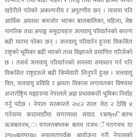
विष्फोटन तथा बाढी पहिरो र तराई तथा मधेश क्षेत्रमा परेको
खडेरीले पारेको अकल्पनीय र अपुरणीय छन् । त्यसमा पनि
आर्थिक अवस्था कमजोर भएका बालबालिका, महिला, जेष्ठ
नागरिक तथा अपाङ्ग समुदायहरु जलवायु परिवर्तनको कारण
बढी मारमा परेका छन् । जलवायु परिवर्तन हुनमा विकसित
राष्ट्रको भूमिका बढी भएको तथ्य विज्ञानले प्रमाणित गरिसेको
छ । तसर्थ जलवायु परिवर्तनको समस्या समाधान गर्न पनि
विकसित राष्ट्रहरुले बढी जिम्मेवारी लिनुपर्ने हुन्छ । जलवायु
वित्त, जलवायु प्रविधि र क्षमता विकास लगायतका विषयमा
अन्तर्राष्ट्रिय मञ्चहरुमा नेपालले अझ प्रभावकारी भूमिका निर्वाह
गर्नु पर्दछ । नेपाल सरकारले २०८२ साल जेठ २ देखि ४
गतेसम्म काठमाडौंमा सगरमाथा संवाद ९ऋष्mिबतभ
ऋजबलनभ, ःयगलतबष्लक बलम तजभ ँगतगचभ या
ज्गmबलष्तथ० सफलतापूर्वक आयोजना गरी नेपालको