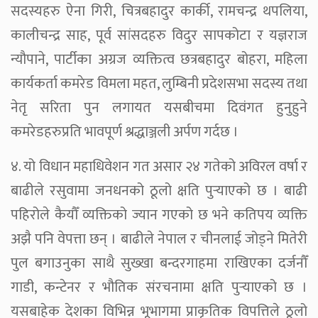
सदस्यहरु ऐना गिरी, चित्रबहादुर कार्की, रामचन्द्र थपलिया,
कालीचन्द्र साह, पूर्व सांसदहरु विदुर सापकोटा र यज्ञराज
न्यौपाने, पार्टीका अग्रज व्यक्तित्व छत्रबहादुर बोहरा, महिला
कार्यकर्ता कमरेड विमला महत, लुम्बिनी प्रदेशसभा सदस्य तथा
नेतृ सरिता पुन लगायत यसबीचमा दिवंगत हुनुहुने
कमरेडहरुप्रति भावपूर्ण श्रद्धाञ्जली अर्पण गर्दछ ।
४. यो विधान महाधिवेशन गत असार २४ गतेको अविरल वर्षा र
बाढीले रसुवामा जनधनको ठूलो क्षति पुर्‍याएको छ । बाढी
पहिरोले कैयौँ व्यक्तिको ज्यान गएको छ भने कतिपय व्यक्ति
अझै पनि वेपत्ता छन् । बाढीले नेपाल र चीनलाई जोड्ने मितेरी
पुल बगाउनुका साथै सुख्खा बन्दरगाहमा राखिएका दर्जनौँ
गाडी, कन्टेनर र भौतिक संरचनामा क्षति पुर्‍याएको छ ।
यसबाहेक देशका विभिन्न भूभागमा प्राकृतिक विपत्तिले ठूलो