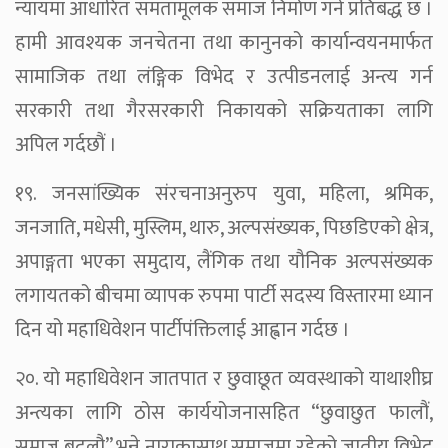
न्यायमा आधारित समतामूलक समाज निर्माण गर्न प्रतिबद्ध छ ।
हामी आवश्यक जनचेतना तथा कानुनको कार्यान्वयनमार्फत
सामाजिक तथा लंङ्गिक विभेद र उत्पीडनलाई अन्त्य गर्न
सरकारी तथा गैरसरकारी निकायको सक्रियताका लागि
अपिल गर्दछौं ।
१९. जनसांख्यिक संरचनाअनुरुप युवा, महिला, श्रमिक,
जनजाति, मधेसी, मुस्लिम, थारु, अल्पसंख्यक, पिछडिएको क्षेत्र,
अपाङ्गता भएका समुदाय, लैंगिक तथा यौनिक अल्पसंख्यक
लगायतको बीचमा व्यापक रुपमा पार्टी सदस्य विस्तारमा ध्यान
दिन यो महाधिवेशन पार्टीपंक्तिलाई आह्वान गर्दछ ।
२०. यो महाधिवेशन जातपात र छुवाछूत व्यवस्थाको याथाशीघ्र
अन्त्यका लागि ठोस कार्ययोजनासहित “छुवाछुत फालौं,
समाज बदलौ” भन्ने नाराकासाथ समाजमा रहेको जातीय विभेद