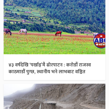
४३ वर्षदेखि ‘पर्खाइ’मै ढोरपाटन : करोडौँ राजस्व
काठमाडौं पुग्छ, स्थानीय भने लाभबाट वञ्चित