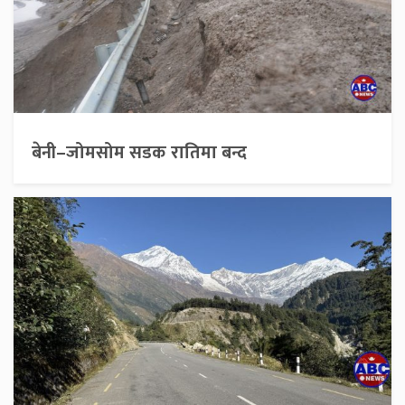
बेनी–जोमसोम सडक रातिमा बन्द