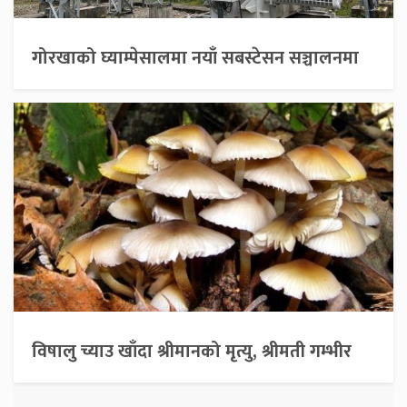
गोरखाको घ्याम्पेसालमा नयाँ सबस्टेसन सञ्चालनमा
विषालु च्याउ खाँदा श्रीमानको मृत्यु, श्रीमती गम्भीर