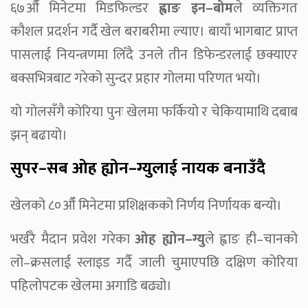
६७औँ मिनेटमा मिडफिल्डर
ह्वाङ इन–बोम
ले व्यक्तिगत
कौशल प्रदर्शन गर्दै खेल बराबरीमा ल्याए। बायाँ भागबाट प्राप्त
पासलाई नियन्त्रणमा लिँदै उनले तीन डिफेन्डरलाई छक्याएर
बक्सभित्रबाट गरेको सुन्दर प्रहार गोलमा परिणत भयो।
यो गोलसँगै कोरिया पुनः खेलमा फर्कियो र चेकियामाथि दबाब
झन् बढायो।
सुपर–सब ओह ह्योन–ग्युलाई नायक बनाउँदै
खेलको ८०औँ मिनेटमा प्रशिक्षकको निर्णय निर्णायक बन्यो।
भर्खरै मैदान प्रवेश गरेका
ओह ह्योन–ग्यु
ले ह्वाङ ही–चानको
लो–क्रसलाई स्लाइड गर्दै जाली चुमाएपछि दक्षिण कोरिया
पहिलोपटक खेलमा अगाडि बढ्यो।