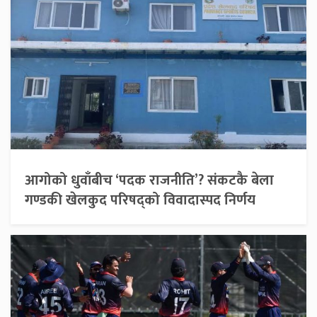
आगोको धुवाँबीच ‘पदक राजनीति’? संकटकै बेला
गण्डकी खेलकुद परिषद्को विवादास्पद निर्णय