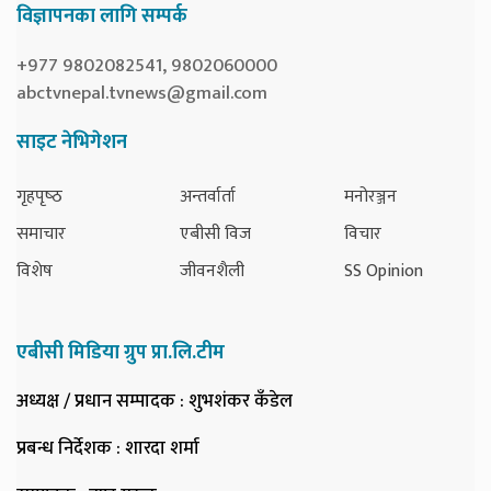
विज्ञापनका लागि सम्पर्क
+977 9802082541, 9802060000
abctvnepal.tvnews@gmail.com
साइट नेभिगेशन
गृहपृष्‍ठ
अन्तर्वार्ता
मनोरञ्जन
समाचार
एबीसी विज
विचार
विशेष
जीवनशैली
SS Opinion
एबीसी मिडिया ग्रुप प्रा.लि.टीम
अध्यक्ष / प्रधान सम्पादक
: शुभशंकर कँडेल
प्रबन्ध निर्देशक
: शारदा शर्मा