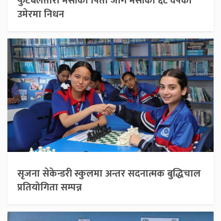
फुटबलतारा मेसीका पिता जोर्गे मेसीको ६८ वर्षको
उमेरमा निधन
सृजना सेकेन्डरी स्कुलमा अन्तर सदनात्मक बुद्धिचाल
प्रतियोगिता सम्पन्न