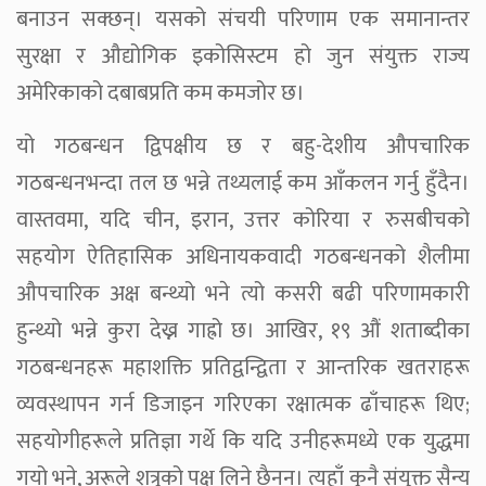
बनाउन सक्छन्। यसको संचयी परिणाम एक समानान्तर
सुरक्षा र औद्योगिक इकोसिस्टम हो जुन संयुक्त राज्य
अमेरिकाको दबाबप्रति कम कमजोर छ।
यो गठबन्धन द्विपक्षीय छ र बहु-देशीय औपचारिक
गठबन्धनभन्दा तल छ भन्ने तथ्यलाई कम आँकलन गर्नु हुँदैन।
वास्तवमा, यदि चीन, इरान, उत्तर कोरिया र रुसबीचको
सहयोग ऐतिहासिक अधिनायकवादी गठबन्धनको शैलीमा
औपचारिक अक्ष बन्थ्यो भने त्यो कसरी बढी परिणामकारी
हुन्थ्यो भन्ने कुरा देख्न गाह्रो छ। आखिर, १९ औं शताब्दीका
गठबन्धनहरू महाशक्ति प्रतिद्वन्द्विता र आन्तरिक खतराहरू
व्यवस्थापन गर्न डिजाइन गरिएका रक्षात्मक ढाँचाहरू थिए;
सहयोगीहरूले प्रतिज्ञा गर्थे कि यदि उनीहरूमध्ये एक युद्धमा
गयो भने, अरूले शत्रुको पक्ष लिने छैनन्। त्यहाँ कुनै संयुक्त सैन्य