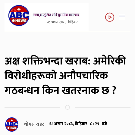
२१ श्रावण २०८३, बिहिबार
अक्ष शक्तिभन्दा खराब: अमेरिकी
विरोधीहरूको अनौपचारिक
गठबन्धन किन खतरनाक छ ?
थोमस राइट
१८ असार २०८३, बिहिबार ८ : २९ बजे