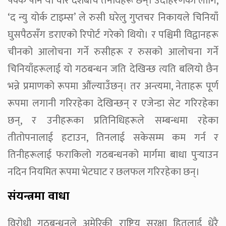
पक्कै पनि यी चार देशबीच तनावहरू छन्। उदाहरणका लागि,
‘द न्यु योर्क टाइम्स’ ले रुसी घरेलु गुप्तचर निकायले चिनियाँ
घुसपैठसँग डराएको रिपोर्ट गरेको थियो। र पश्चिमी विद्वानहरू
चीनको आलोचना गर्ने रुसीहरू र रुसको आलोचना गर्ने
चिनियाँहरूलाई यो गठबन्धन जति देखिन्छ त्यति बलियो छैन
भन्ने प्रमाणको रूपमा औंल्याउँछन्। तर अन्त्यमा, नेताहरू पूर्ण
रूपमा लगानी गरिरहेका देखिन्छन् र एजेन्डा सेट गरिरहेका
छन्, र उनीहरूका प्रतिनिधिहरूले सम्बन्धमा रहेका
तीतोपनालाई हटाउन, तिनलाई सकेसम्म कम गर्न र
तिनीहरूलाई फराकिलो गठबन्धनको मार्गमा बाधा पुर्‍याउन
नदिन नियमित रूपमा भेटघाट र छलफल गरिरहेका छन्।
संयन्त्रमा वाधा
विरोधी गठबन्धनले अमेरिकी राष्ट्रिय सुरक्षा हितलाई धेरै