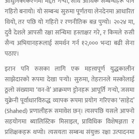
आधुनिकीकरणमा मद्दत गर्‍यो, साथै आर्थिक सम्बन्धहरू पनि
गहिरो बनायो। यो सम्बन्ध सुरुमा पूर्णतया लेनदेनमा आधारित
थियो, तर पछि यो गहिरो र रणनीतिक बन्न पुग्यो। २०२४ मा,
दुवै देशले आपसी रक्षा सन्धिमा हस्ताक्षर गरे, र किमले रुसी
सैन्य अभियानहरूलाई समर्थन गर्न १२,००० भन्दा बढी सेना
पठाए।
इरान पनि रुसका लागि एक महत्त्वपूर्ण युद्धकालीन
साझेदारको रूपमा देखा पर्‍यो। सुरुमा, तेहरानले मस्कोलाई
ठूलो संख्यामा ‘वन-वे’ आक्रमण ड्रोनहरू आपूर्ति गर्‍यो, जसमा
युक्रेनी पूर्वाधारविरुद्ध व्यापक रूपमा प्रयोग गरिएका ‘साहेद’
(Shahed) प्रणालीहरू समावेश छन्। त्यसपछि यसले आफ्नो
सहयोगमा ब्यालिस्टिक मिसाइल, प्राविधिक विशेषज्ञता र
प्रशिक्षकहरू थप्यो। त्यसयता सम्बन्ध संयुक्त रक्षा उत्पादनमा