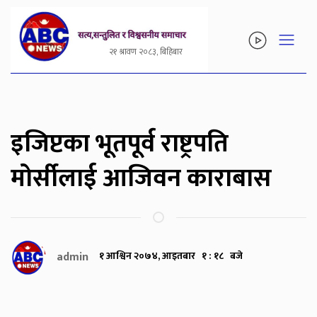
२१ श्रावण २०८३, बिहिबार
इजिप्टका भूतपूर्व राष्ट्रपति
मोर्सीलाई आजिवन काराबास
admin
१ आश्विन २०७४, आइतबार १ : १८ बजे