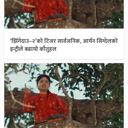
‘झिँगेदाउ–२’को टिजर सार्वजनिक, आर्यन सिग्देलको
इन्ट्रीले बढायो कौतुहल