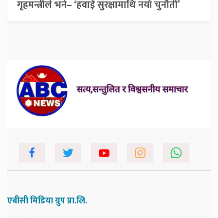
गृहमन्त्रीले भने– ‘हवाई सुरक्षामाथि नयाँ चुनौती’
एबीसी मिडिया ग्रुप प्रा.लि.