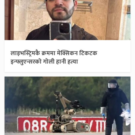
लाइभस्ट्रिमकै क्रममा मेक्सिकन टिकटक
इन्फ्लुएन्सरको गोली हानी हत्या