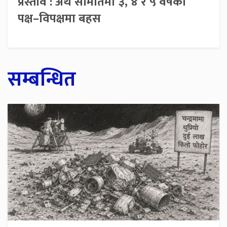
प्रस्ताव : अर्थ समितिमा ३, ४ र ५ वर्षको
पक्ष–विपक्षमा बहस
सम्बन्धित