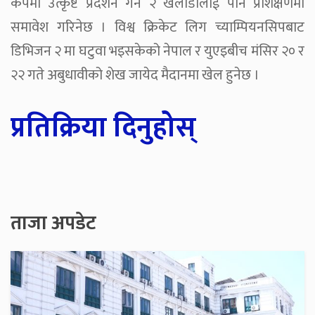
कपमा उत्कृष्ट प्रदर्शन गर्ने २ खेलाडीलाई पनि प्रशिक्षणमा
समावेश गरिनेछ । विश्व क्रिकेट लिग च्याम्पियनसिपबाट
डिभिजन २ मा घटुवा भइसकेको नेपाल र युएइबीच मंसिर २० र
२२ गते अबुधावीको शेख जायेद मैदानमा खेल हुनेछ ।
प्रतिक्रिया दिनुहोस्
ताजा अपडेट