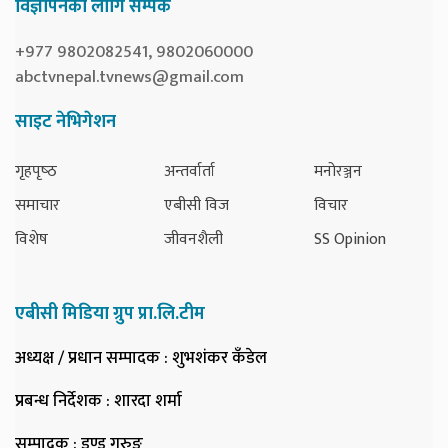
विज्ञापनका लागि सम्पर्क
+977 9802082541, 9802060000
abctvnepal.tvnews@gmail.com
साइट नेभिगेशन
गृहपृष्‍ठ
अन्तर्वार्ता
मनोरञ्जन
समाचार
एबीसी विज
विचार
विशेष
जीवनशैली
SS Opinion
एबीसी मिडिया ग्रुप प्रा.लि.टीम
अध्यक्ष / प्रधान सम्पादक
: शुभशंकर कँडेल
प्रबन्ध निर्देशक
: शारदा शर्मा
सम्पादक
: डण्ड गुरुङ