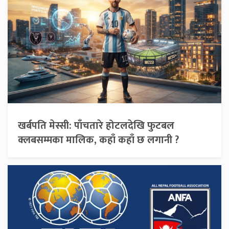
खर्बपति मेस्सी: पाँचतारे होटलदेखि फुटबल
क्लबसम्मका मालिक, कहाँ कहाँ छ लगानी ?