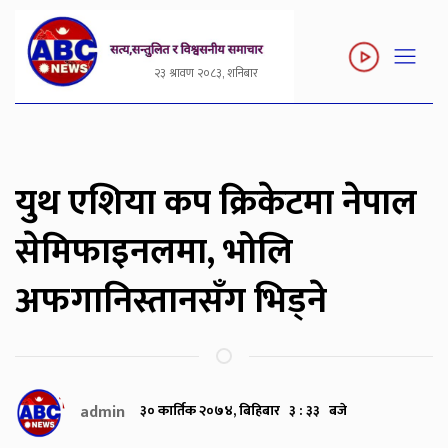
२३ श्रावण २०८३, शनिबार
युथ एशिया कप क्रिकेटमा नेपाल
सेमिफाइनलमा, भोलि
अफगानिस्तानसँग भिड्ने
admin
३० कार्तिक २०७४, बिहिबार ३ : ३३ बजे