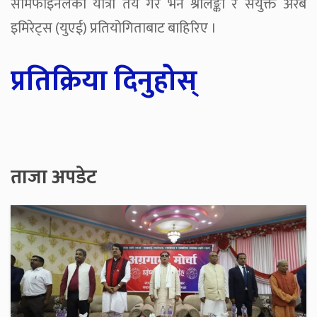
सेमिफाइनलको यात्रा तय गरे भने श्रीलङ्का र संयुक्त अरब
इमिरेट्स (युएई) प्रतियोगिताबाट बाहिरिए ।
प्रतिक्रिया दिनुहोस्
ताजा अपडेट