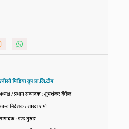
एबीसी मिडिया ग्रुप प्रा.लि.टीम
अध्यक्ष / प्रधान सम्पादक
: शुभशंकर कँडेल
प्रबन्ध निर्देशक
: शारदा शर्मा
सम्पादक
: डण्ड गुरुङ