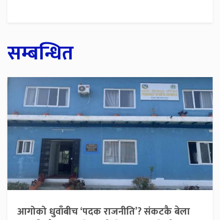
सम्बन्धित
आगोको धुवाँबीच ‘पदक राजनीति’? संकटकै बेला