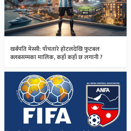
खर्बपति मेस्सी: पाँचतारे होटलदेखि फुटबल
क्लबसम्मका मालिक, कहाँ कहाँ छ लगानी ?