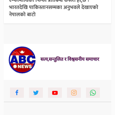
एन्फामाथिको फिफा प्रतिबन्ध कसरी हट्छ ?
भारतदेखि पाकिस्तानसम्मका अनुभवले देखाएको
नेपालको बाटो