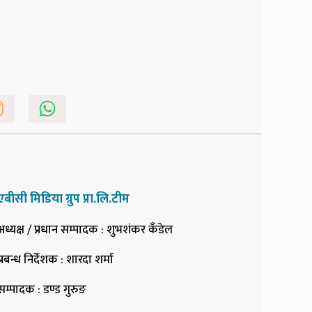
एबीसी मिडिया ग्रुप प्रा.लि.टीम
अध्यक्ष / प्रधान सम्पादक
: शुभशंकर कँडेल
प्रबन्ध निर्देशक
: शारदा शर्मा
सम्पादक
: डण्ड गुरुङ