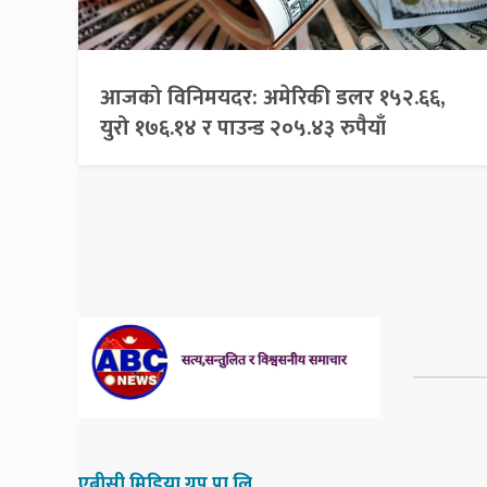
आजको विनिमयदर: अमेरिकी डलर १५२.६६,
युरो १७६.१४ र पाउन्ड २०५.४३ रुपैयाँ
एबीसी मिडिया ग्रुप प्रा.लि.