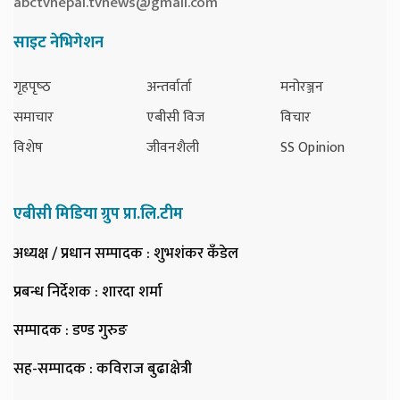
abctvnepal.tvnews@gmail.com
साइट नेभिगेशन
गृहपृष्‍ठ
अन्तर्वार्ता
मनोरञ्जन
समाचार
एबीसी विज
विचार
विशेष
जीवनशैली
SS Opinion
एबीसी मिडिया ग्रुप प्रा.लि.टीम
अध्यक्ष / प्रधान सम्पादक
: शुभशंकर कँडेल
प्रबन्ध निर्देशक
: शारदा शर्मा
सम्पादक
: डण्ड गुरुङ
सह-सम्पादक
: कविराज बुढाक्षेत्री