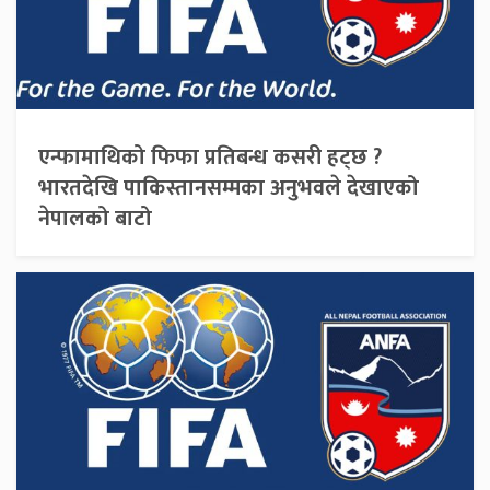
एन्फामाथिको फिफा प्रतिबन्ध कसरी हट्छ ?
भारतदेखि पाकिस्तानसम्मका अनुभवले देखाएको
नेपालको बाटो