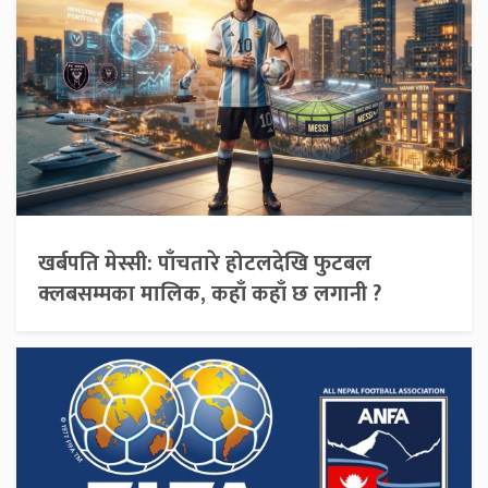
खर्बपति मेस्सी: पाँचतारे होटलदेखि फुटबल
क्लबसम्मका मालिक, कहाँ कहाँ छ लगानी ?