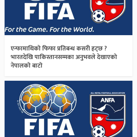
एन्फामाथिको फिफा प्रतिबन्ध कसरी हट्छ ?
भारतदेखि पाकिस्तानसम्मका अनुभवले देखाएको
नेपालको बाटो