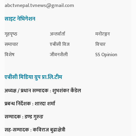
abctvnepal.tvnews@gmail.com
साइट नेभिगेशन
गृहपृष्‍ठ
अन्तर्वार्ता
मनोरञ्जन
समाचार
एबीसी विज
विचार
विशेष
जीवनशैली
SS Opinion
एबीसी मिडिया ग्रुप प्रा.लि.टीम
अध्यक्ष / प्रधान सम्पादक
: शुभशंकर कँडेल
प्रबन्ध निर्देशक
: शारदा शर्मा
सम्पादक
: डण्ड गुरुङ
सह-सम्पादक
: कविराज बुढाक्षेत्री