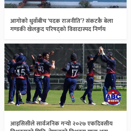
आगोको धुवाँबीच ‘पदक राजनीति’? संकटकै बेला
गण्डकी खेलकुद परिषद्को विवादास्पद निर्णय
आइसिसीले सार्वजनिक गर्‍यो २०२७ एकदिवसीय