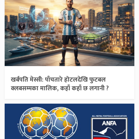
खर्बपति मेस्सी: पाँचतारे होटलदेखि फुटबल
क्लबसम्मका मालिक, कहाँ कहाँ छ लगानी ?