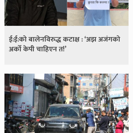
ई:ई:को बालेनविरुद्ध कटाक्ष : ‘अझ अजंगको
अर्को केपी चाहिएन त!’