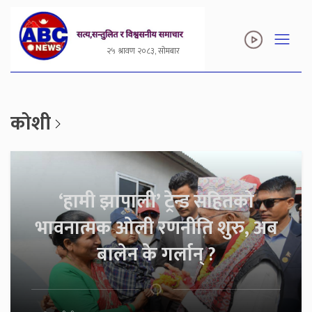
२५ श्रावण २०८३, सोमबार
कोशी
‘हामी झापाली’ ट्रेन्ड सहितको
भावनात्मक ओली रणनीति शुरु, अब
बालेन के गर्लान् ?