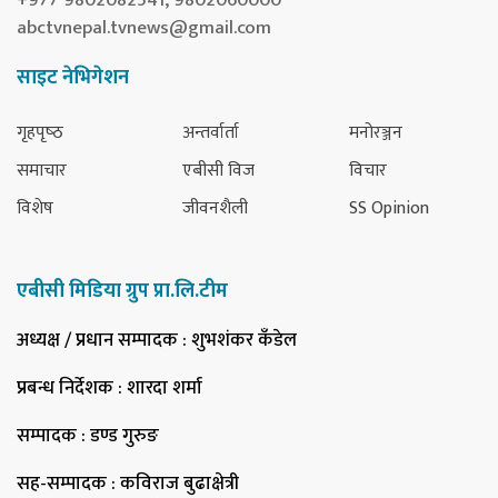
abctvnepal.tvnews@gmail.com
साइट नेभिगेशन
गृहपृष्‍ठ
अन्तर्वार्ता
मनोरञ्जन
समाचार
एबीसी विज
विचार
विशेष
जीवनशैली
SS Opinion
एबीसी मिडिया ग्रुप प्रा.लि.टीम
अध्यक्ष / प्रधान सम्पादक
: शुभशंकर कँडेल
प्रबन्ध निर्देशक
: शारदा शर्मा
सम्पादक
: डण्ड गुरुङ
सह-सम्पादक
: कविराज बुढाक्षेत्री