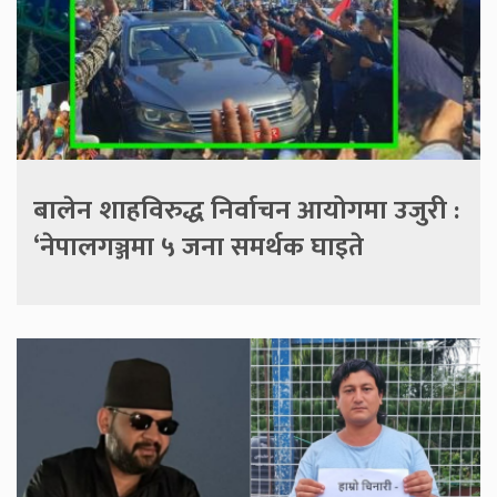
बालेन शाहविरुद्ध निर्वाचन आयोगमा उजुरी :
‘नेपालगञ्जमा ५ जना समर्थक घाइते