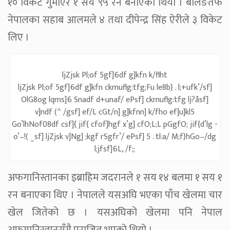
१० विकेट गुमाएर १ सय ९५ रन बनाएको थियो । बलिङतर्फ
नेपालका सहाब आलमले ४ तथा दीपेन्द्र सिंह ऐरीले ३ विकेट
लिए ।
ljZjsk Pl;of 5gf]6df g]kfn k/flht
ljZjsk Pl;of 5gf]6df g]kfn ckmuflg:tfg;Fu le8b} . l;+ufk’/sf]
OlG8og lqms]6 Snadf d+unaf/ ePsf] ckmuflg:tfg lj?åsf]
v]ndf (^ /gsf] ef/L cGt/n] g]kfnn] k/fho ef]u]kl5
Go’lhNof08df csf]{ jif{ cfof]hgf x’g] cfO;L;L pGgfO; jif{d’lg -
o’–!( _sf] ljZjsk v]Ng] ;kgf rSgfr’/ ePsf] 5 . tl:a/ M;f}hGo–/dg
l;jfsf]6L, /f;;
अफगानिस्तानका इब्राहिम जदरानले १ सय १४ बलमा १ सय १
रन बनाएका थिए । नेपालले यसअघि भएका पाँच खेलमा चार
खेल जितेको छ । यसअघिको खेलमा पनि नेपाल