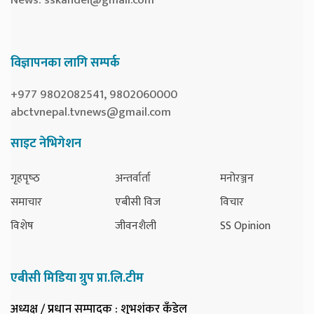
विज्ञापनका लागि सम्पर्क
+977 9802082541, 9802060000
abctvnepal.tvnews@gmail.com
साइट नेभिगेशन
गृहपृष्‍ठ
अन्तर्वार्ता
मनोरञ्जन
समाचार
एबीसी विज
विचार
विशेष
जीवनशैली
SS Opinion
एबीसी मिडिया ग्रुप प्रा.लि.टीम
अध्यक्ष / प्रधान सम्पादक
: शुभशंकर कँडेल