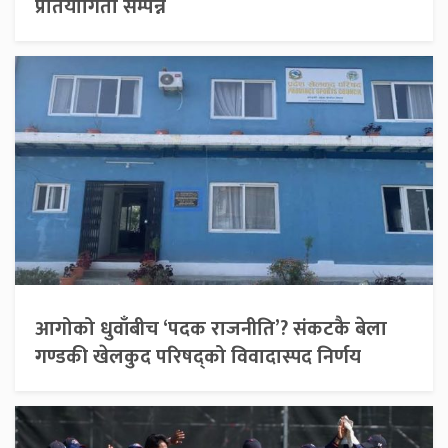
प्रतियोगिता सम्पन्न
आगोको धुवाँबीच ‘पदक राजनीति’? संकटकै बेला
गण्डकी खेलकुद परिषद्को विवादास्पद निर्णय